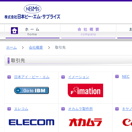
ホーム
会社概要
取引先
NEC
日本アイ・ビー・エム
イメーション
エレコム
オカムラ製作所
キヤ